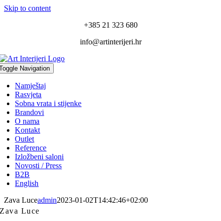
Skip to content
+385 21 323 680
info@artinterijeri.hr
Toggle Navigation
Namještaj
Rasvjeta
Sobna vrata i stijenke
Brandovi
O nama
Kontakt
Outlet
Reference
Izložbeni saloni
Novosti / Press
B2B
English
Zava Luce
admin
2023-01-02T14:42:46+02:00
Zava Luce