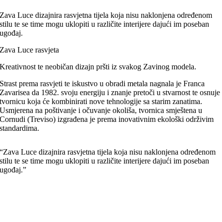
Zava Luce dizajnira rasvjetna tijela koja nisu naklonjena određenom
stilu te se time mogu uklopiti u različite interijere dajući im poseban
ugođaj.
Zava Luce rasvjeta
Kreativnost te neobičan dizajn pršti iz svakog Zavinog modela.
Strast prema rasvjeti te iskustvo u obradi metala nagnala je Franca
Zavarisea da 1982. svoju energiju i znanje pretoči u stvarnost te osnuje
tvornicu koja će kombinirati nove tehnologije sa starim zanatima.
Usmjerena na poštivanje i očuvanje okoliša, tvornica smještena u
Cornudi (Treviso) izgrađena je prema inovativnim ekološki održivim
standardima.
“Zava Luce dizajnira rasvjetna tijela koja nisu naklonjena određenom
stilu te se time mogu uklopiti u različite interijere dajući im poseban
ugođaj.”