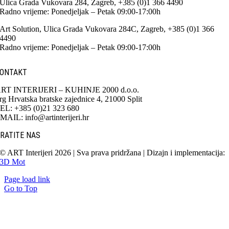
Ulica Grada Vukovara 284, Zagreb, +385 (0)1 366 4490
Radno vrijeme: Ponedjeljak – Petak 09:00-17:00h
Art Solution, Ulica Grada Vukovara 284C, Zagreb, +385 (0)1 366
4490
Radno vrijeme: Ponedjeljak – Petak 09:00-17:00h
ONTAKT
RT INTERIJERI – KUHINJE 2000 d.o.o.
rg Hrvatska bratske zajednice 4, 21000 Split
EL: +385 (0)21 323 680
MAIL: info@artinterijeri.hr
RATITE NAS
© ART Interijeri 2026 | Sva prava pridržana | Dizajn i implementacija:
3D Mot
Page load link
Go to Top