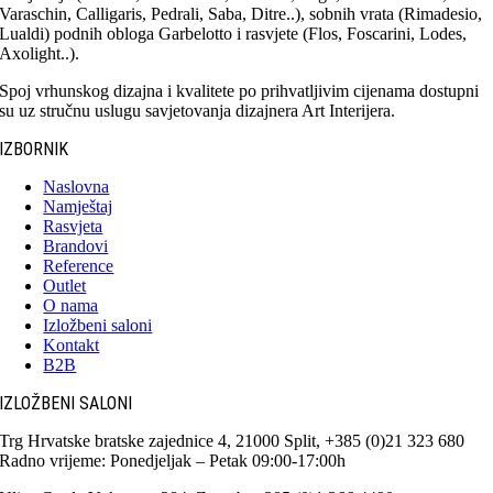
Varaschin, Calligaris, Pedrali, Saba, Ditre..), sobnih vrata (Rimadesio,
Lualdi) podnih obloga Garbelotto i rasvjete (Flos, Foscarini, Lodes,
Axolight..).
Spoj vrhunskog dizajna i kvalitete po prihvatljivim cijenama dostupni
su uz stručnu uslugu savjetovanja dizajnera Art Interijera.
IZBORNIK
Naslovna
Namještaj
Rasvjeta
Brandovi
Reference
Outlet
O nama
Izložbeni saloni
Kontakt
B2B
IZLOŽBENI SALONI
Trg Hrvatske bratske zajednice 4, 21000 Split, +385 (0)21 323 680
Radno vrijeme: Ponedjeljak – Petak 09:00-17:00h