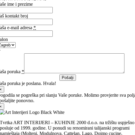
aše ime i prezime
aš kontakt broj
aša e-mail adresa
*
alon
aša poruka
*
Pošalji
aša poruka je poslana. Hvala!
×
ogodila se pogreška pri slanju Vaše poruke. Molimo provjerite sva polj
 pošaljite ponovno.
×
Tvrtka ART INTERIJERI – KUHINJE 2000 d.o.o. na tržištu uspješno
posluje od 1999. godine. U ponudi su renomirani talijanski programi
namještaja (Molteni, Modulnova, Cattelan, Lago, Doimo cucine,