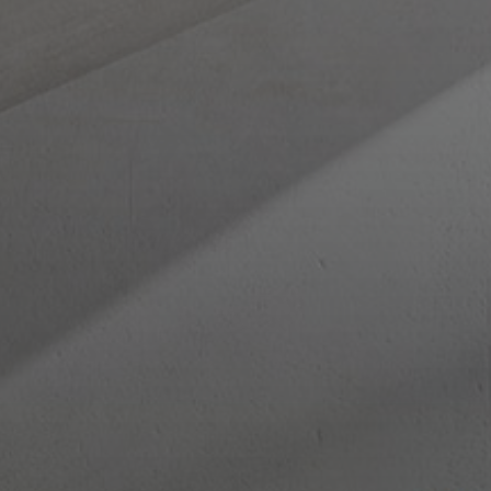
Outlet
Reference
Izložbeni saloni
Novosti / Press
B2B
English