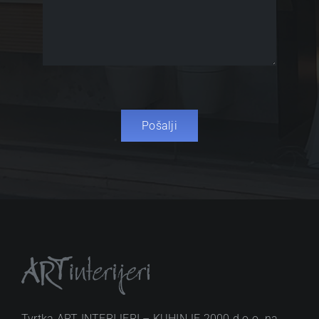
Pošalji
Tvrtka ART INTERIJERI – KUHINJE 2000 d.o.o. na