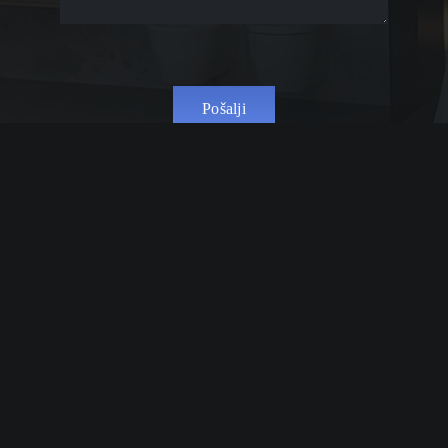
Pošalji
Tvrtka ART INTERIJERI – KUHINJE 2000 d.o.o. na
tržištu uspješno posluje od 1999. godine. U ponudi su
renomirani talijanski programi namještaja (Molteni,
Modulnova, Cattelan, Lago, Doimo cucine, Varaschin,