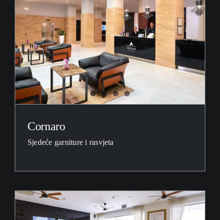
Outlet
Reference
Izložbeni saloni
Novosti / Press
B2B
Cornaro
English
Sjedeće garniture i rasvjeta