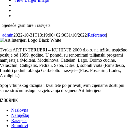
View Larger Image
Sjedeće garniture i rasvjeta
admin
2022-10-31T13:19:00+02:00
31/10/2022
|
Reference
|
Tvrtka ART INTERIJERI – KUHINJE 2000 d.o.o. na tržištu uspješno
posluje od 1999. godine. U ponudi su renomirani talijanski programi
namještaja (Molteni, Modulnova, Cattelan, Lago, Doimo cucine,
Varaschin, Calligaris, Pedrali, Saba, Ditre..), sobnih vrata (Rimadesio,
Lualdi) podnih obloga Garbelotto i rasvjete (Flos, Foscarini, Lodes,
Axolight..).
Spoj vrhunskog dizajna i kvalitete po prihvatljivim cijenama dostupni
su uz stručnu uslugu savjetovanja dizajnera Art Interijera.
IZBORNIK
Naslovna
Namještaj
Rasvjeta
Brandovi