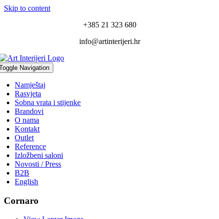
Skip to content
+385 21 323 680
info@artinterijeri.hr
Toggle Navigation
Namještaj
Rasvjeta
Sobna vrata i stijenke
Brandovi
O nama
Kontakt
Outlet
Reference
Izložbeni saloni
Novosti / Press
B2B
English
Cornaro