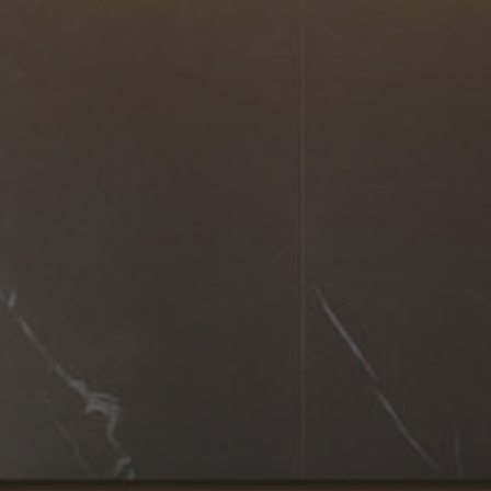
Outlet
Reference
Izložbeni saloni
Novosti / Press
B2B
English