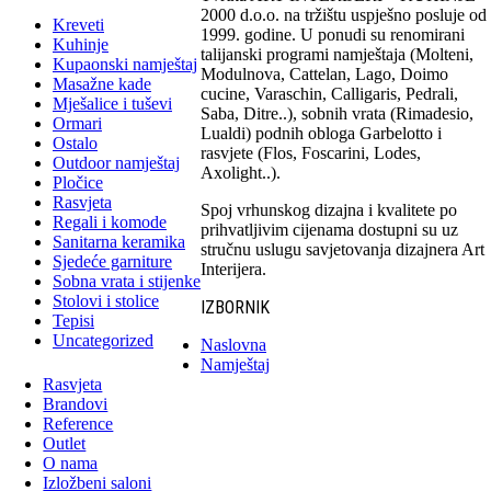
2000 d.o.o. na tržištu uspješno posluje od
Kreveti
1999. godine. U ponudi su renomirani
Kuhinje
talijanski programi namještaja (Molteni,
Kupaonski namještaj
Modulnova, Cattelan, Lago, Doimo
Masažne kade
cucine, Varaschin, Calligaris, Pedrali,
Mješalice i tuševi
Saba, Ditre..), sobnih vrata (Rimadesio,
Ormari
Lualdi) podnih obloga Garbelotto i
Ostalo
rasvjete (Flos, Foscarini, Lodes,
Outdoor namještaj
Axolight..).
Pločice
Rasvjeta
Spoj vrhunskog dizajna i kvalitete po
Regali i komode
prihvatljivim cijenama dostupni su uz
Sanitarna keramika
stručnu uslugu savjetovanja dizajnera Art
Sjedeće garniture
Interijera.
Sobna vrata i stijenke
Stolovi i stolice
IZBORNIK
Tepisi
Uncategorized
Naslovna
Namještaj
Rasvjeta
Brandovi
Reference
Outlet
O nama
Izložbeni saloni