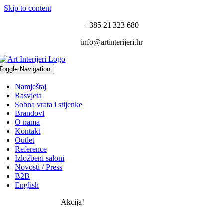
Skip to content
+385 21 323 680
info@artinterijeri.hr
Toggle Navigation
Namještaj
Rasvjeta
Sobna vrata i stijenke
Brandovi
O nama
Kontakt
Outlet
Reference
Izložbeni saloni
Novosti / Press
B2B
English
Akcija!