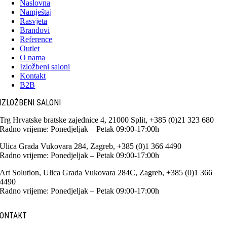
Naslovna
Namještaj
Rasvjeta
Brandovi
Reference
Outlet
O nama
Izložbeni saloni
Kontakt
B2B
IZLOŽBENI SALONI
Trg Hrvatske bratske zajednice 4, 21000 Split, +385 (0)21 323 680
Radno vrijeme: Ponedjeljak – Petak 09:00-17:00h
Ulica Grada Vukovara 284, Zagreb, +385 (0)1 366 4490
Radno vrijeme: Ponedjeljak – Petak 09:00-17:00h
Art Solution, Ulica Grada Vukovara 284C, Zagreb, +385 (0)1 366
4490
Radno vrijeme: Ponedjeljak – Petak 09:00-17:00h
ONTAKT