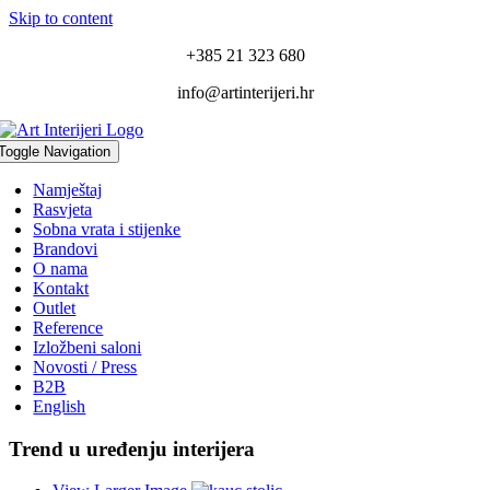
Skip to content
+385 21 323 680
info@artinterijeri.hr
Toggle Navigation
Namještaj
Rasvjeta
Sobna vrata i stijenke
Brandovi
O nama
Kontakt
Outlet
Reference
Izložbeni saloni
Novosti / Press
B2B
English
Trend u uređenju interijera