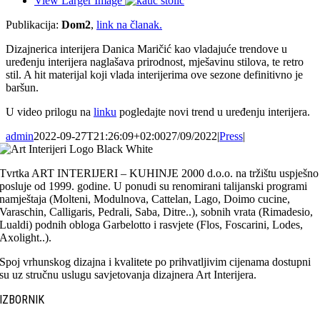
View Larger Image
Publikacija:
Dom2
,
link na članak.
Dizajnerica interijera Danica Maričić kao vladajuće trendove u
uređenju interijera naglašava prirodnost, mješavinu stilova, te retro
stil. A hit materijal koji vlada interijerima ove sezone definitivno je
baršun.
U video prilogu na
linku
pogledajte novi trend u uređenju interijera.
admin
2022-09-27T21:26:09+02:00
27/09/2022
|
Press
|
Tvrtka ART INTERIJERI – KUHINJE 2000 d.o.o. na tržištu uspješno
posluje od 1999. godine. U ponudi su renomirani talijanski programi
namještaja (Molteni, Modulnova, Cattelan, Lago, Doimo cucine,
Varaschin, Calligaris, Pedrali, Saba, Ditre..), sobnih vrata (Rimadesio,
Lualdi) podnih obloga Garbelotto i rasvjete (Flos, Foscarini, Lodes,
Axolight..).
Spoj vrhunskog dizajna i kvalitete po prihvatljivim cijenama dostupni
su uz stručnu uslugu savjetovanja dizajnera Art Interijera.
IZBORNIK