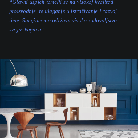
“Glavni uspjeh temelji se na visokoj kvaliteti
proizvodnje te ulaganje u istraživanje i razvoj
time Sangiacomo održava visoko zadovoljstvo
svojih kupaca.”