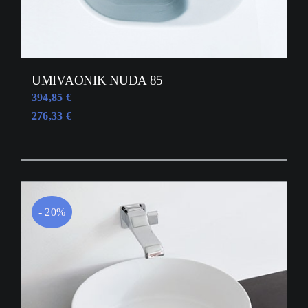
UMIVAONIK NUDA 85
394,85
€
276,33
€
- 20%