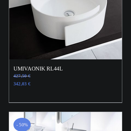
UMIVAONIK RL44L
427,50
€
342,03
€
- 50%