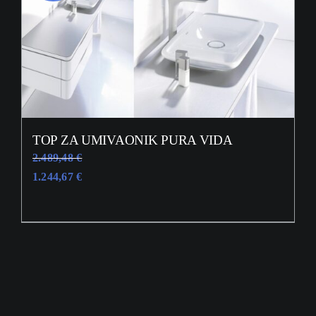
TOP ZA UMIVAONIK PURA VIDA
2.489,48
€
1.244,67
€