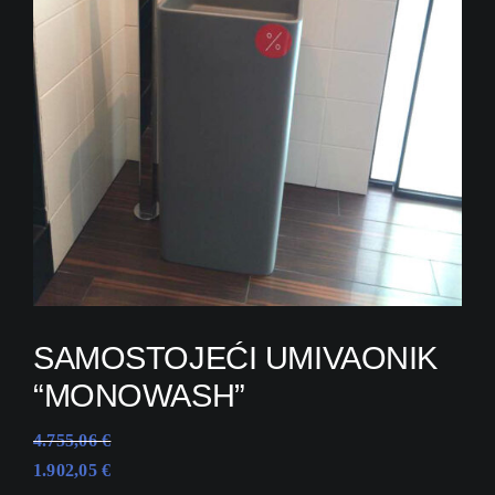
Outlet
Reference
Izložbeni saloni
Novosti / Press
B2B
English
SAMOSTOJEĆI UMIVAONIK
“MONOWASH”
4.755,06
€
1.902,05
€