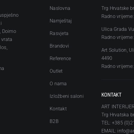
Naslovna
Trg Hrvatske b
 uspješno
Radno vrijeme:
Namještaj
i
Ulica Grada Vu
o, Doimo
Rasvjeta
Radno vrijeme:
h vrata
Brandovi
los,
Art Solution, 
4490
Reference
Radno vrijeme:
ma
Outlet
O nama
KONTAKT
Izložbeni saloni
ART INTERIJER
Kontakt
Trg Hrvatska br
B2B
TEL: +385 (0)2
EMAIL: info@art