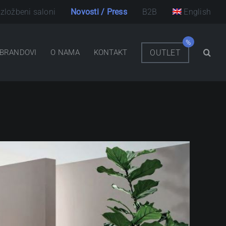
Izložbeni saloni
Novosti / Press
B2B
English
BRANDOVI
O NAMA
KONTAKT
OUTLET