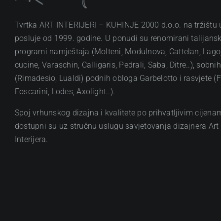
Tvrtka ART INTERIJERI – KUHINJE 2000 d.o.o. na tržištu
posluje od 1999. godine. U ponudi su renomirani talijansk
programi namještaja (Molteni, Modulnova, Cattelan, Lag
cucine, Varaschin, Calligaris, Pedrali, Saba, Ditre..), sobni
(Rimadesio, Lualdi) podnih obloga Garbelotto i rasvjete (F
Foscarini, Lodes, Axolight..).
Spoj vrhunskog dizajna i kvalitete po prihvatljivim cijena
dostupni su uz stručnu uslugu savjetovanja dizajnera Art
Interijera.