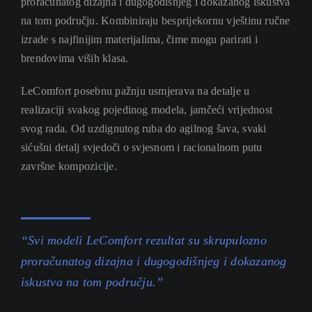
proračunatog dizajna i dugogodišnjeg i dokazanog iskustva
na tom području. Kombiniraju besprijekornu vještinu ručne
izrade s najfinijim materijalima, čime mogu parirati i
brendovima viših klasa.
LeComfort posebnu pažnju usmjerava na detalje u
realizaciji svakog pojedinog modela, jamčeći vrijednost
svog rada. Od uzdignutog ruba do agilnog šava, svaki
sićušni detalj svjedoči o svjesnom i racionalnom putu
završne kompozicije.
“Svi modeli LeComfort rezultat su skrupulozno
proračunatog dizajna i dugogodišnjeg i dokazanog
iskustva na tom području.”