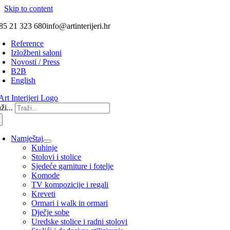
Skip to content
85 21 323 680
info@artinterijeri.hr
Reference
Izložbeni saloni
Novosti / Press
B2B
English
ži...
Namještaj
Kuhinje
Stolovi i stolice
Sjedeće garniture i fotelje
Komode
TV kompozicije i regali
Kreveti
Ormari i walk in ormari
Dječje sobe
Uredske stolice i radni stolovi