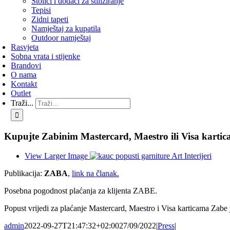
Stolići i dodaci za stiliziranje
Tepisi
Zidni tapeti
Namještaj za kupatila
Outdoor namještaj
Rasvjeta
Sobna vrata i stijenke
Brandovi
O nama
Kontakt
Outlet
Traži...
Kupujte Zabinim Mastercard, Maestro ili Visa karti
View Larger Image
Publikacija:
ZABA
,
link na članak.
Posebna pogodnost plaćanja za klijenta ZABE.
Popust vrijedi za plaćanje Mastercard, Maestro i Visa karticama Zabe j
admin
2022-09-27T21:47:32+02:00
27/09/2022
|
Press
|