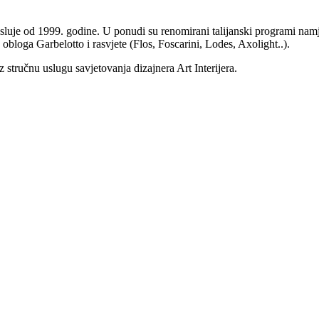
je od 1999. godine. U ponudi su renomirani talijanski programi namj
 obloga Garbelotto i rasvjete (Flos, Foscarini, Lodes, Axolight..).
 stručnu uslugu savjetovanja dizajnera Art Interijera.