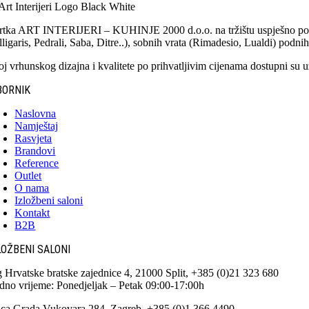
rtka ART INTERIJERI – KUHINJE 2000 d.o.o. na tržištu uspješno poslu
ligaris, Pedrali, Saba, Ditre..), sobnih vrata (Rimadesio, Lualdi) podnih
oj vrhunskog dizajna i kvalitete po prihvatljivim cijenama dostupni su uz
BORNIK
Naslovna
Namještaj
Rasvjeta
Brandovi
Reference
Outlet
O nama
Izložbeni saloni
Kontakt
B2B
LOŽBENI SALONI
g Hrvatske bratske zajednice 4, 21000 Split, +385 (0)21 323 680
dno vrijeme: Ponedjeljak – Petak 09:00-17:00h
ica Grada Vukovara 284, Zagreb, +385 (0)1 366 4490