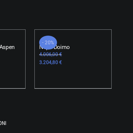
- 20%
 Aspen
Napa Doimo
4.006,00
€
3.204,80
€
ONI