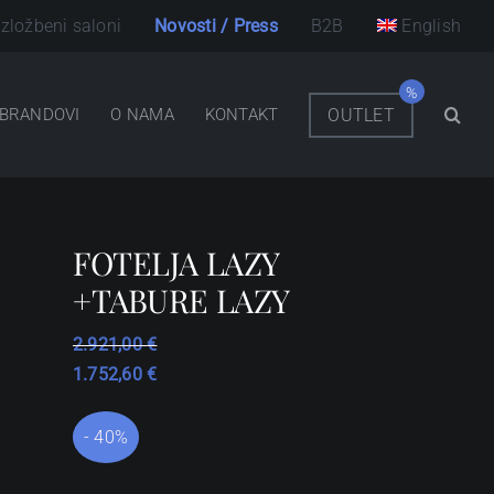
Izložbeni saloni
Novosti / Press
B2B
English
BRANDOVI
O NAMA
KONTAKT
OUTLET
FOTELJA LAZY
+TABURE LAZY
2.921,00
€
1.752,60
€
- 40%