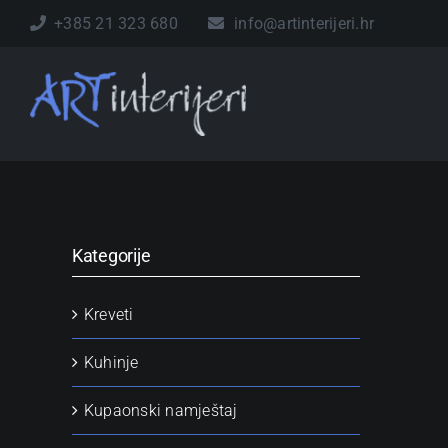
Skip
+385 21 323 680
info@artinterijeri.hr
to
content
Kategorije
Kreveti
Kuhinje
Kupaonski namještaj