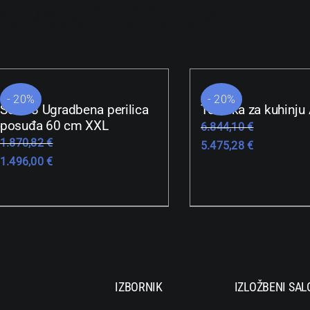
Povezani proizvodi
- 20%
- 20%
Serie 8 Ugradbena perilica
Tehnika za kuhinju
posuđa 60 cm XXL
6.844,10
€
1.870,82
€
5.475,28
€
1.496,00
€
IZBORNIK
IZLOŽBENI SAL