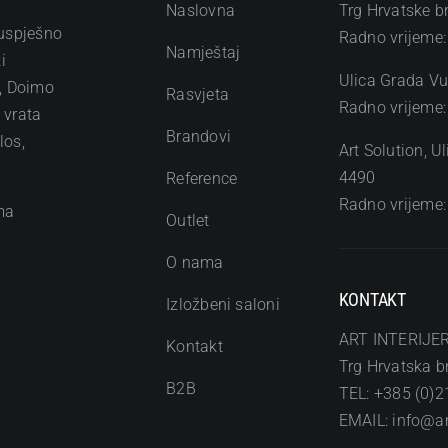
Naslovna
Trg Hrvatske b
 uspješno
Radno vrijeme:
Namještaj
i
Ulica Grada Vu
o, Doimo
Rasvjeta
Radno vrijeme:
h vrata
Brandovi
los,
Art Solution, 
4490
Reference
Radno vrijeme:
ma
Outlet
O nama
KONTAKT
Izložbeni saloni
ART INTERIJER
Kontakt
Trg Hrvatska br
B2B
TEL: +385 (0)2
EMAIL: info@art