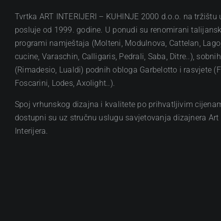
Tvrtka ART INTERIJERI – KUHINJE 2000 d.o.o. na tržištu
posluje od 1999. godine. U ponudi su renomirani talijansk
programi namještaja (Molteni, Modulnova, Cattelan, Lag
cucine, Varaschin, Calligaris, Pedrali, Saba, Ditre..), sobni
(Rimadesio, Lualdi) podnih obloga Garbelotto i rasvjete (F
Foscarini, Lodes, Axolight..).
Spoj vrhunskog dizajna i kvalitete po prihvatljivim cijena
dostupni su uz stručnu uslugu savjetovanja dizajnera Art
Interijera.